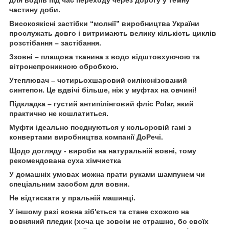
частину доби.
Високоякісні застібки “молнії” виробництва України
прослужать довго і витримають велику кількість циклів
розстібання – застібання.
Ззовні – плащова тканина з водо відштовхуючою та
вітронепроникною обробкою.
Утеплювач – чотирьохшаровий силіконізований
синтепон. Це вдвічі більше, ніж у муфтах на овчині!
Підкладка – густий антипілінговий фліс Polar, який
практично не кошлатиться.
Муфти ідеально поєднуються у кольоровій гамі з
конвертами виробництва компанії ДоРечі.
Щодо догляду - вироби на натуральній вовні, тому
рекомендована суха хімчистка
У домашніх умовах можна прати руками шампунем чи
спеціальним засобом для вовни.
Не відтискати у пральній машинці.
У іншому разі вовна зіб'ється та стане схожою на
вовняний пледик (хоча це зовсім не страшно, бо своїх