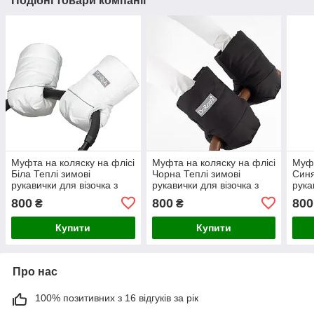
Подібні товари компанії
Муфта на коляску на флісі
Муфта на коляску на флісі
Муфт
Біла Теплі зимові
Чорна Теплі зимові
Синя
рукавички для візочка з
рукавички для візочка з
рука
водовідштовхувальної
водовідштовхувальної
водо
800
800
800
₴
₴
тканини
тканини
ткан
Купити
Купити
Про нас
100% позитивних з 16 відгуків за рік