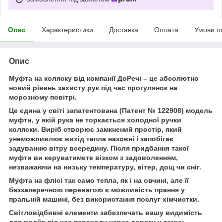
Опис
Характеристики
Доставка
Оплата
Умови п
Опис
Муфта на коляску від компанії ДоРечі – це абсолютно
новий рівень захисту рук під час прогулянок на
морозному повітрі.
Це єдина у світі запатентована (Патент № 122908) модель
муфти, у якій рука не торкається холодної ручки
коляски. Виріб створює замкнений простір, який
унеможливлює вихід тепла назовні і запобігає
задуванню вітру всередину. Після придбання такої
муфти ви керуватимете візком з задоволенням,
незважаючи на низьку температуру, вітер, дощ чи сніг.
Муфта на флісі так само тепла, як і на овчині, але її
беззаперечною перевагою є можливість прання у
пральній машині, без використання послуг хімчистки.
Світловідбивні елементи забезпечать вашу видимість
для водіїв під час переходу через дорогу у темну