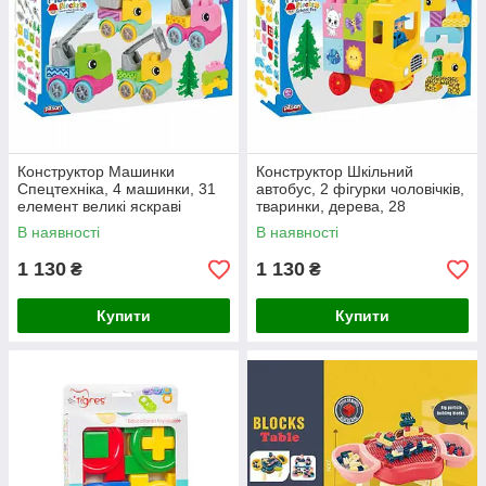
Конструктор Машинки
Конструктор Шкільний
Спецтехніка, 4 машинки, 31
автобус, 2 фігурки чоловічків,
елемент великі яскраві
тваринки, дерева, 28
деталі, від 2 х рокі
елементів великі яскраві
В наявності
В наявності
деталі, від 2 х років
1 130
1 130
₴
₴
Купити
Купити