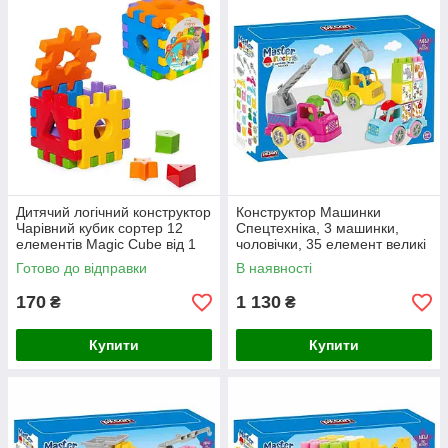
Магнітні конструктори
та багато інших цікавих
наборів для ваших діток.
Дитячий логічний конструктор
Конструктор Машинки
Чарівний кубик сортер 12
Спецтехніка, 3 машинки,
елементів Magic Cube від 1
чоловічки, 35 елемент великі
року
яскраві деталі, від 2 х років
Готово до відправки
В наявності
170
1 130
₴
₴
Купити
Купити