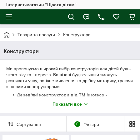
Інтернет-магазин “Щастя дітям”
Товари та послуги
Конструктори
Конструктори
Ми пропонуємо широкий вибір конструкторів для дітей будь-
якого віку та інтересів. Ваші юні будівельники зможуть
розвивати уяву, логічне мислення та дрібну моторику, граючи
з нашими конструкторами.
Дерев'яні конструктори від ТМ Igroteco
-
виготовлені з твердих порід деревини, не лаковані, не
Показати все
фарбовані, є абсолютно натуральними та
екологічними.
Класичні конструктори від ТехноК
- звичайні
Сортування
0
Фільтри
блочні, з різною кількістю деталей, металеві набори та
конструктори у валізі,які є ідеальним варіантом для
подарунку дитині.