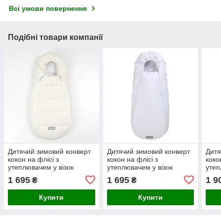
Всі умови повернення
Подібні товари компанії
Дитячий зимовий конверт
Дитячий зимовий конверт
Дитя
кокон на флісі з
кокон на флісі з
коко
утеплювачем у візок
утеплювачем у візок
утеп
коляску від 0 до 10 місяців
коляску від 0 до 10 місяців
коля
1 695
1 695
1 9
₴
₴
Тренд Baby XS Молочний
Тренд Baby XS Білий
Трен
опу
Купити
Купити