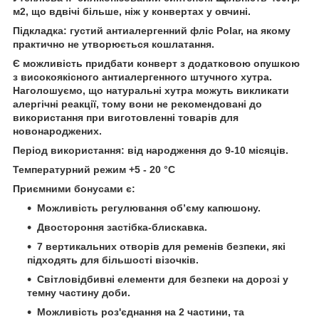
м2, що вдвічі більше, ніж у конвертах у овчині.
Підкладка: густий антиалергенний фліс Polar, на якому
практично не утворюється кошлатання.
Є можливість придбати конверт з додатковою опушкою
з високоякісного антиалергенного штучного хутра.
Наголошуємо, що натуральні хутра можуть викликати
алергічні реакції, тому вони не рекомендовані до
використання при виготовленні товарів для
новонароджених.
Період використання: від народження до 9-10 місяців.
Температурний режим +5 - 20 °С
Приємними бонусами є:
Можливість регулювання об’єму капюшону.
Двостороння застібка-блискавка.
7 вертикальних отворів для ременів безпеки, які
підходять для більшості візочків.
Світловідбивні елементи для безпеки на дорозі у
темну частину доби.
Можливість роз'єднання на 2 частини, та