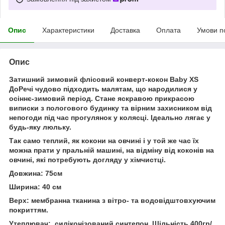
Опис
Характеристики
Доставка
Оплата
Умови п
Опис
Затишний зимовий флісовий конверт-кокон Baby XS
ДоРечі чудово підходить малятам, що народилися у
осіннє-зимовий період. Стане яскравою прикрасою
виписки з пологового будинку та вірним захисником від
непогоди під час прогулянок у колясці. Ідеально лягає у
будь-яку люльку.
Так само теплий, як кокони на овчині і у той же час їх
можна прати у пральній машині, на відміну від коконів на
овчині, які потребують догляду у хімчистці.
Довжина: 75см
Ширина: 40 см
Верх: мембранна тканина з вітро- та водовідштовхуючим
покриттям.
Утеплювач: силіконізований синтепон. Щільність 400гр/