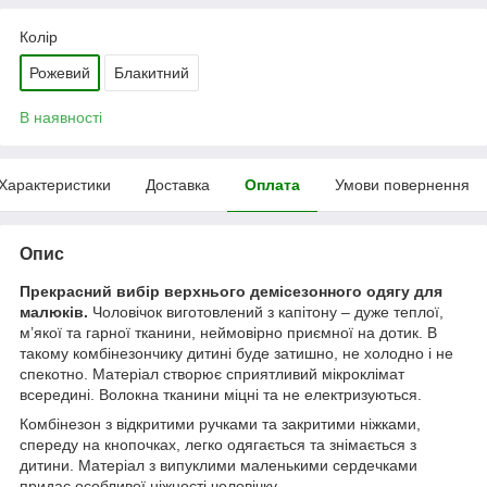
Колір
Рожевий
Блакитний
В наявності
Характеристики
Доставка
Оплата
Умови повернення
Опис
Прекрасний вибір верхнього демісезонного одягу для
малюків.
Чоловічок виготовлений з капітону – дуже теплої,
м’якої та гарної тканини, неймовірно приємної на дотик. В
такому комбінезончику дитині буде затишно, не холодно і не
спекотно. Матеріал створює сприятливий мікроклімат
всередині. Волокна тканини міцні та не електризуються.
Комбінезон з відкритими ручками та закритими ніжками,
спереду на кнопочках, легко одягається та знімається з
дитини. Матеріал з випуклими маленькими сердечками
придає особливої ніжності чоловічку.