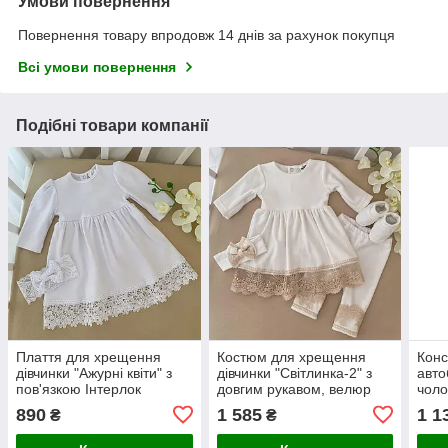
Умови повернення
Повернення товару впродовж 14 днів за рахунок покупця
Всі умови повернення
Подібні товари компанії
Плаття для хрещення
Костюм для хрещення
Конс
дівчинки "Ажурні квіти" з
дівчинки "Світлинка-2" з
авто
пов'язкою Інтерлок
довгим рукавом, велюр
чоло
дере
890
1 585
1 1
₴
₴
вели
х рок